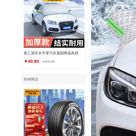
香汇源车衣半罩汽车遮阳降温风挡罩夏季隔热罩防霜前挡汽车前挡风
￥40.90
￥45.90
热销商品