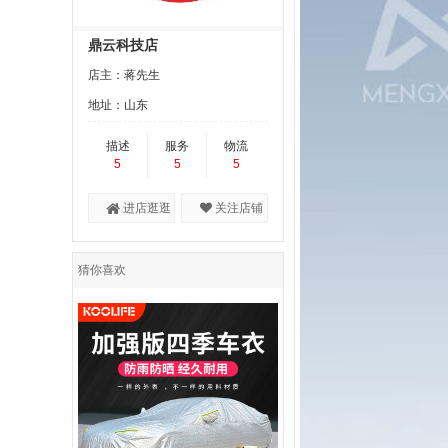
鼎云科技店
店主：蒋先生
地址：山东
描述
服务
物流
5
5
5
进店逛逛
关注店铺
猜你喜欢