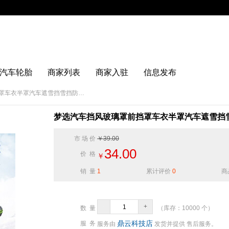
汽车轮胎
商家列表
商家入驻
信息发布
梦选汽车挡风玻璃罩前挡罩车衣半罩汽车遮雪挡雪挡防冻罩冬季挡风
梦选汽车挡风玻璃罩前挡罩车衣半罩汽车遮雪挡
市 场 价
￥39.00
34.00
价 格
￥
销 量
1
累计评价
0
商
-
+
数 量
（库存：
10000
个）
鼎云科技店
服 务
服务由
发货并提供 售后服务。