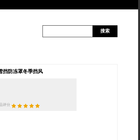
搜索
雪挡防冻罩冬季挡风
品评分