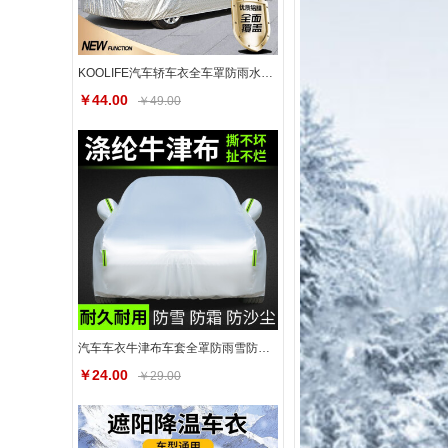
KOOLIFE汽车轿车衣全车罩防雨水尘晒罩布外套经典日产轩逸
￥44.00
￥49.00
汽车车衣牛津布车套全罩防雨雪防尘防霜四季通用汽车遮阳罩适用于
￥24.00
￥29.00