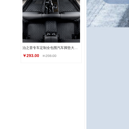
泊之荟专车定制全包围汽车脚垫大众奔驰c级宝马5系奥迪Q5雅阁缤智轩逸
￥293.00
￥298.00